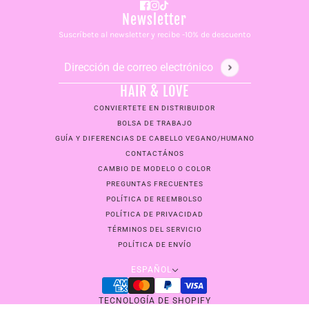
Newsletter
Suscríbete al newsletter y recibe -10% de descuento
Dirección de correo electrónico
Este sitio está protegido por hCaptcha y se aplican
la Po
HAIR & LOVE
CONVIERTETE EN DISTRIBUIDOR
BOLSA DE TRABAJO
GUÍA Y DIFERENCIAS DE CABELLO VEGANO/HUMANO
CONTACTÁNOS
CAMBIO DE MODELO O COLOR
PREGUNTAS FRECUENTES
POLÍTICA DE REEMBOLSO
POLÍTICA DE PRIVACIDAD
TÉRMINOS DEL SERVICIO
POLÍTICA DE ENVÍO
Español
ESPAÑOL
Peluca Realista 👸🏼 BLONDE BABY
CAMBIAR
BLONDE BABY
TECNOLOGÍA DE SHOPIFY