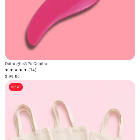
Detangler® 🦦 Cepillo
$ 99.00
NEW