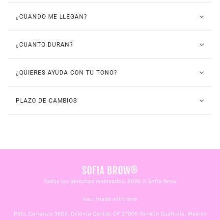
¿CUANDO ME LLEGAN?
¿CUANTO DURAN?
¿QUIERES AYUDA CON TU TONO?
PLAZO DE CAMBIOS
SOFIA BROW®
Todos los derechos reservados. 2026 © Sofia Brow
Hair made with love
Pdte. Carranza 3655, Colonia Centro. CP 27000 Torreón Coahuila, México