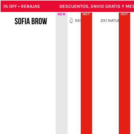
 OFF • REBAJAS
DESCUENTOS, ENVIO GRATIS Y MESES
ENIDO PRINCIPAL
NEW
HOT
HOT
NEW
REBAJAS
2X1 NATURALES