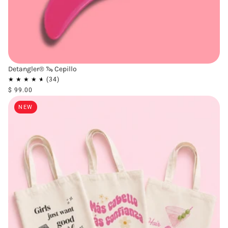
Detangler® 🦦 Cepillo
$ 99.00
NEW