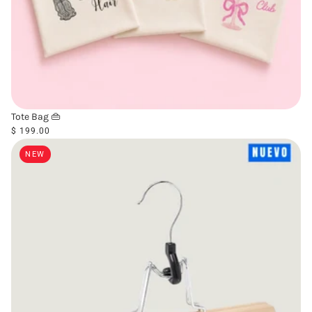
Tote Bag 👜
$ 199.00
NEW