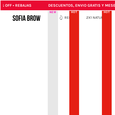
OFF • REBAJAS
DESCUENTOS, ENVIO GRATIS Y MESES 
IN CONTENT
NEW
HOT
HOT
NEW
REBAJAS
2X1 NATURALES