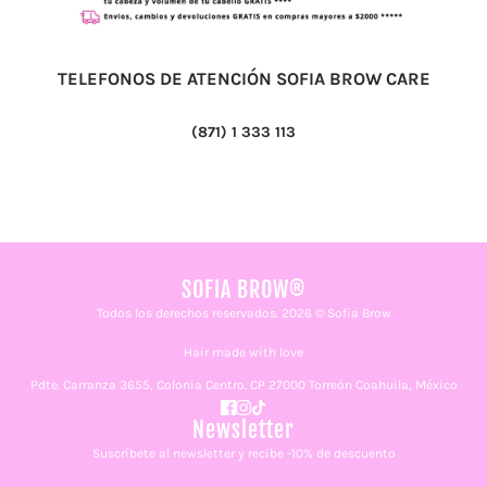
TELEFONOS DE ATENCIÓN SOFIA BROW CARE
(871) 1 333 113
SOFIA BROW®
Todos los derechos reservados. 2026 © Sofia Brow
Hair made with love
Pdte. Carranza 3655, Colonia Centro. CP 27000 Torreón Coahuila, México
Newsletter
Suscríbete al newsletter y recibe -10% de descuento