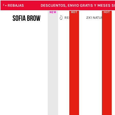
• REBAJAS
DESCUENTOS, ENVIO GRATIS Y MESES SIN 
IN CONTENT
NEW
HOT
HOT
NEW
REBAJAS
2X1 NATURALES