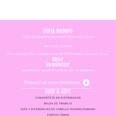
SOFIA BROW®
Todos los derechos reservados. 2026 © Sofia Brow
Hair made with love
Pdte. Carranza 3655, Colonia Centro. CP 27000 Torreón Coahuila, México
Newsletter
Suscríbete al newsletter y recibe -10% de descuento
Dirección de correo electrónico
Este sitio está protegido por hCaptcha y se aplican
la Po
HAIR & LOVE
CONVIERTETE EN DISTRIBUIDOR
BOLSA DE TRABAJO
GUÍA Y DIFERENCIAS DE CABELLO VEGANO/HUMANO
CONTACTÁNOS