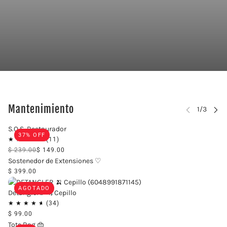
Mantenimiento
AR CARRUSEL
S.O.S. Restaurador
37% OFF
$ 239.00
$ 149.00
Sostenedor de Extensiones ♡
$ 399.00
AGOTADO
Detangler® 🦦 Cepillo
$ 99.00
Tote Bag 👜